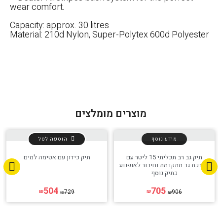
wear comfort.
הגדר סוג האופנוע שלך
אפס
Capacity: approx. 30 litres
Material: 210d Nylon, Super-Polytex 600d Polyester
מוצרים מומלצים
מידע נוסף
הוספה לסל
תיק גב רב תכליתי 15 ליטר עם
תיק כידון עם אטימה למים
מערכת גב מתקדמת וחיבור לאופנוע
כתיק נוסף
504
705
729
906
₪
₪
₪
₪