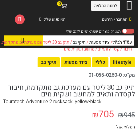
0
לחנות המלאה
התחבר / הירשם
האופנוע שלי:
עמוד הבית
/
ציוד מסעות
/
תיקי גב
/ תיק גב 30 ליטר עם מערכת גב מתקדמת,
חיבור לקסדה ותאים למחשב ושקית מים
lifestyle
כללי
ציוד מסעות
תיקי גב
מק"ט:
01-055-0260-0
תיק גב 30 ליטר עם מערכת גב מתקדמת, חיבור
לקסדה ותאים למחשב ושקית מים
Touratech Adventure 2 rucksack, yellow-black
705
₪
₪
945
המלאי אזל