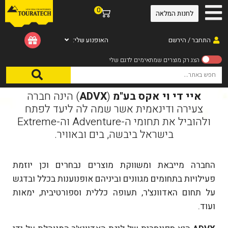
0
לחנות המלאה
התחבר / הירשם
האופנוע שלי:
איי די וי אקס בע"מ
(
ADVX
) הינה חברה
צעירה ודינאמית אשר שמה לה ליעד לפתח
ולהוביל את תחומי ה-Adventure וה-Extreme
בישראל ביבשה, בים ובאוויר.
החברה מייבאת ומשווקת מוצרים נבחרים וכן יוזמת
פעילויות בתחומים מגוונים וביניהם אופנוענות בכלל ובדגש
על תחום האדוונצ'ר, תעופה כללית וספורטיבית, ימאות
ועוד.