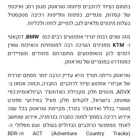
בתחום הציוד לרוכבים פיתחה טוראטק מגוון רחב ואיכותי
של קסדות, מגפיים, כפפות וחליפות רכיבה מטקסטיל
בעלות מיגונים מלאים לגב, לגפיים, לחזה ולכליות.
מזה שנים רבות יצרני אופנועים רבים כמו
BMW
, דוקאטי
ו-
KTM
מפגינים הערכה רבה למומחיות והאיכות שאין
דומים להן והאופנועים מתוצרתם מזוודים ומצויידים
כסטנדרט במוצרים של טוראטק.
טוראטק הייתה תמיד והיא עדיין הרבה יותר מסתם יצרנית
של אביזרי אופנוע וציוד לרוכבים. החברה, וכמוה אנחנו ב-
ADVX, מהווים חלק מקהילת האדוונצ'ר הבינלאומית.כפי
שאנחנו, בישראל, לוקחים חלק פעיל באירועי ספורט
מוטורי בכלל ואדוונצ'ר בפרד, מקיימת טוראטק בכל שנה
אירוע רכיבה בסמוך למטה החברה בגרמניה, אירוע שנחשב
לאחד ממפגשי הרוכבים הגדולים בעולם. ועם מסלולי ה-
ACT (Adventure Country Tracks) וה-BDR