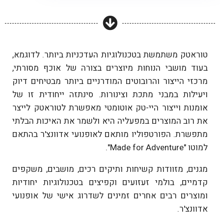
טוראטק משתמשת בטכנולוגיות העדכניות ביותר. לדוגמא,
בעוד מושבי הנוחות מיוצרים בצורה של אוכף מסורתי,
מרכזי הייצור והרובוטים המודרניים ביותר מבטיחים דיוק
ויעילות במבני מתכת וצינורות. סינתזה ייחודית זו של
אומנות וייצור היי-טק אוטומטי מאפשרת לטוראטק לייצר
את רוב המוצרים במפעליה היא ולשמר את האיכות הבלתי
מתפשרת. הפורטפוליו מותאם לאופנועי אדוונצ'ר בהתאם
למוטו "Made for Adventure".
מגנים, מזוודות קשיחות ותיקים רכים, מושבים, משקפים
קדמיים, בולמי זעזועים וקפיצים בטכנולוגיות יחודיות
ומוצרים רבים אחרים זמינים לשדרוג אישי של אופנועי
הגדר סוג האופנוע שלך
אפס
אדוונצ'ר.