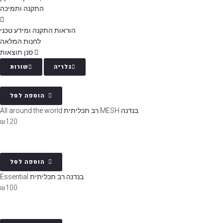
התקנה ותמיכה
הוראות התקנה ומידע טכני
לחנות המלאה
סנן תוצאות
גלריה
שורות
הוספה לסל
בנדנה MESH רב תכליתית All around the world
₪
120
הוספה לסל
בנדנה רב תכליתית Essential
₪
100