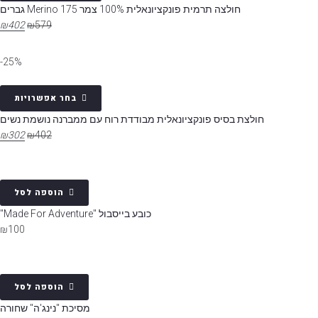
חולצה תרמית פונקציונאלית 100% צמר Merino 175 גברים
₪
402
₪
579
25%-
בחר אפשרויות
חולצת בסיס פונקציונאלית מבודדת רוח עם ממברנה נושמת נשים
₪
302
₪
402
הוספה לסל
כובע בייסבול "Made For Adventure"
₪
100
הוספה לסל
מסיכת "נינג'ה" שחורה