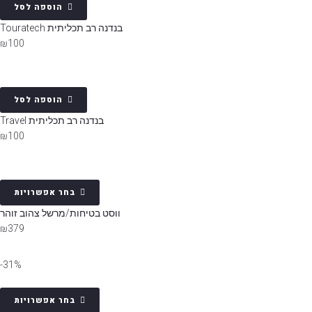
הוספה לסל
בנדנה רב תכליתית Touratech
₪
100
הוספה לסל
בנדנה רב תכליתית Travel
₪
100
בחר אפשרויות
ווסט בטיחות/מרשל צהוב זוהר
₪
379
31%-
בחר אפשרויות