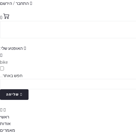
p
התחבר / הירשם
o
t
0
האופנוע שלי:
bike
חפש באתר...
שליחה
ראשי
אודות
מאמרים