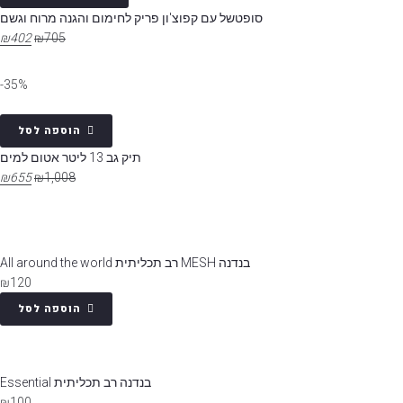
סופטשל עם קפוצ'ון פריק לחימום והגנה מרוח וגשם
₪
402
₪
705
35%-
הוספה לסל
תיק גב 13 ליטר אטום למים
₪
655
₪
1,008
בנדנה MESH רב תכליתית All around the world
₪
120
הוספה לסל
בנדנה רב תכליתית Essential
₪
100