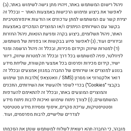
ניהול רישום המשתמש באתר, זיהויו מתן גישה לשימוש באתר; (ב)
לאפשר את ביצוע ומימוש הרכישות באמצעות האתר – ובכלל זה
יצירת קשר עם המשתמש למתן עדכונים או הודעות אינפורמטיביות
בקשר עם השירותים הניתנים ו/או המוצרים הנמכרים באמצעות
האתר, ניהול תשלומים, ביצוע בקרה ומניעת הונאות, ניהול החזרות
ובירורים ועוד; (ג) לאפשר סיוע בבקשות או בפניות של משתמש;
(ד) למטרות שיווק וקידום מכירות, ובכלל זה ניהול הרשמה ומנוי
לניוזלטר, פניה למשתמש בכל דרך ובכלל זה למטרות שיווק, דיוור
ישיר, קידום מכירות ופרסום בכל אמצעי תקשורת, שליחת מידע
בנוגע למוצרים או שירותים של החברה במגוון אמצעים ובכלל זה
דואר אלקטרוני או מסרון (SMS / וואטצאפ )ולרבות תוך שימוש
בקבצי "Cookies") בכדי לשפר ולהעשיר את השירותים, התכנים
והמוצרים המוצעים באתר, ובכלל זה להתאימם להעדפות
המשתמשים; (ו) לצורך ניתוח שימוש ואיכות לרבות ניתוח מידע
וסטטיסטיקות, עריכת סקרים, איסוף ומסירת מידע סטטיסטי
לצדדים שלישיים, לרבות מפרסמים, ועוד.
מובהר, כי החברה תהא רשאית לשלוח למשתמש שנתן את הסכמתו