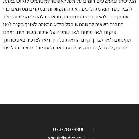
הגלישה) ובאמצעים דומים על מנת לאפשר למשתמש לגלוש באתר,
להבין כיצד הוא מנהל עימה את ההתקשרות ובמקרים מסוימים כדי
שניתן יהיה להציג בפניו פרסומות מותאמות להרגלי הגלישה שלו.
החברה רשאית להשתמש בכל מידע מהאתר, לצורך בקרה ו/או
פיקוח ו/או פיתוח ו/או שמירה על איכות השירותים, רמתם
ותקינותם ו/או לצורך קיום הוראות כל דין, ו/או לצרכיו. באפשרותך
להסיר, להגביל, למחוק או לחסום את ה"עוגיות" מהאתר בכל עת.
073-783-8800
shaulr@advx.co.il