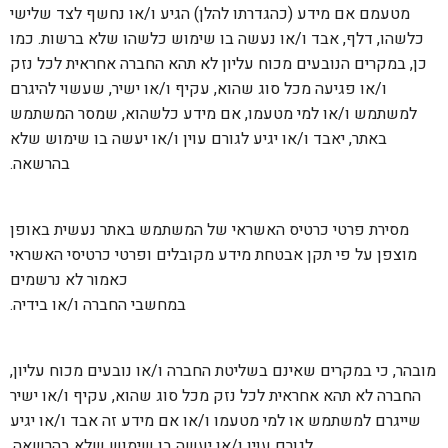
מטעמם אם מידע (כהגדרתו להלן) הגיע ו/או נחשף לצד שלישי
כלשהו, דלף, אבד ו/או נעשה בו שימוש כלשהו שלא ברשות. כמו
כן, במקרים הנובעים מכוח עליון לא תהא החברה אחראית לכל נזק
ו/או פגיעה מכל סוג שהוא, עקיף ו/או ישיר, שעשוי להיגרם
למשתמש ו/או למי מטעמו, אם מידע כלשהוא, שמסר המשתמש
באתר, יאבד ו/או יגיע לגורם עוין ו/או יעשה בו שימוש שלא
בהרשאה.
מסירת פרטי כרטיס האשראי של המשתמש באתר נעשית באופן
מוצפן על פי תקן אבטחת מידע מקובלים ופרטי כרטיסי האשראי
כאמור לא נרשמים
במחשבי החברה ו/או בידיה.
מובהר, כי במקרים שאינם בשליטת החברה ו/או נובעים מכוח עליון,
החברה לא תהא אחראית לכל נזק מכל סוג שהוא, עקיף ו/או ישיר
שייגרם למשתמש או למי מטעמו ו/או אם מידע זה אבד ו/או יגיע
לגורם עוין ו/או יעשה בו שימוש שלא בהרשאה.