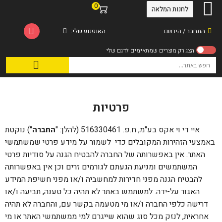
0
לחנות המלאה
התחבר / הירשם
האופנוע שלי:
פרטיות
איי די וי אקס בע"מ, ח.פ. 516330461 (להלן: "
החברה
") נוקטת
באמצעי הזהירות המקובלים כדי לשמור על מידע פרטי שמשתמשי
האתר. אין באפשרותה של החברה להבטיח הגנה על סודיות פרטי
המשתמשים ומניעת הגעתם לגורמים זרים וכן אין באפשרותה
להבטיח הגנה מפני חדירות למחשביה ו/או מפני חשיפת המידע
האגור על-ידה. למשתמש באתר לא תהיה כל טענה, תביעה ו/או
דרישה כלפי החברה ו/או מי מטעמה בקשר עם, והחברה לא תהיה
אחראית, לנזק מכל סוג שהוא שייגרם למי ממשתמשי האתר או מי