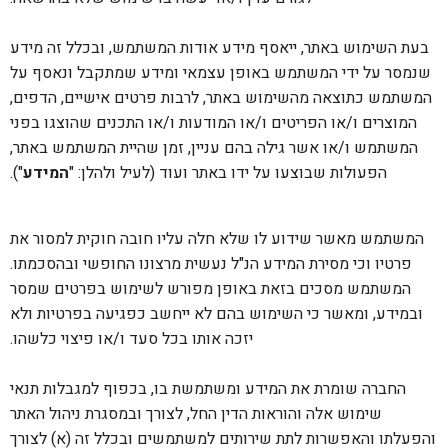
בעת השימוש באתר, ייאסף מידע אודות המשתמש, ובכלל זה מידע
שנמסר על ידי המשתמש באופן עצמאי ומידע שמתקבל ונאסף על
המשתמש כתוצאה מהשימוש באתר, לרבות פרטים אישיים, הדפים,
המוצרים ו/או הפריטים ו/או המודעות ו/או התכנים שהוצגו בפני
המשתמש ו/או אשר גילה בהם עניין, זמן שהיית המשתמש באתר,
הפעולות שבוצעו על ידו באתר ועוד (לעיל ולהלן: "
המידע
").
המשתמש מאשר שידוע לו שלא חלה עליו חובה חוקית למסור את
פרטיו וכי מסירת המידע הנ"ל נעשית מרצונו החופשי ובהסכמתו.
המשתמש מסכים בזאת באופן מפורש לשימוש בפרטים שמסר
ובמידע, ומאשר כי השימוש בהם לא ייחשב כפגיעה בפרטיות ולא
יזכה אותו בכל סעד ו/או פיצוי כלשהו.
החברה שומרת את המידע ומשתמשת בו, בכפוף למגבלות תנאי
שימוש אלה והוראות הדין החל, לצורך ובמסגרת ניהול האתר
והפעלתו והאפשרות לתת שירותים למשתמשים ובכלל זה (א) לצורך