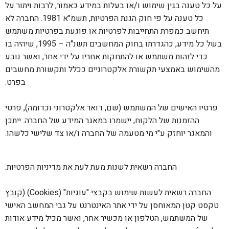
על כל טענה בגין שימוש ו/או בעלות במידע כאמור, לרבות ויתור על
כל טענה על פי חוק הגנת הפרטיות, תשמ"א 1981. החברה לא
תיחשב כמפרת התחייבות לפרטיות או פוגעת בפרטיות משתמש
בשל כל מידע, כהגדרתו בחוק המחשבים תשנ"ה – 1995, שיהיה בו
כדי לזהות משתמש או להתחקות אחריו על ידי אחר, ואשר נובע
מהשימוש באמצעי תקשורת אלקטרוניים ככלל ותקשורת מחשבים
בפרט.
פרטיו האישים של המשתמש (שם, דואר אלקטרוני וכדומה), פרטי
ההזמנות של הלקוח, יישמרו במאגר המידע של החברה. ייתכן
והמאגר יוחזק ע"י מי מטעמה של החברה ו/או צד שלישי כלשהו.
החברה רשאית לשנות מעת לעת את מדיניות הפרטיות.
החברה רשאית לעשות שימוש בקבצי "עוגיות" (Cookies) (קובץ
טקסט קטן המאוחסן על ידי אתר האינטרנט על גבי המחשב האישי
של המשתמש, הטלפון או מכשיר אחר, ואשר מכיל מידע אודות