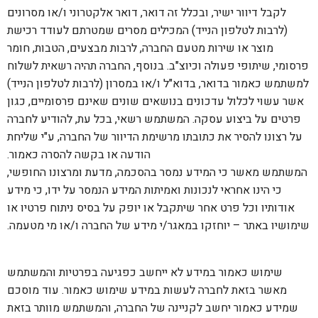
לקבל דיוור ישיר, ובכלל זה דואר, דואר אלקטרוני ו/או מסרונים
(לרבות לטלפון הנייד) המכילים מסרים שמטרתם לעודד רכישת
מוצר או שירות מטעם החברה, לרבות מבצעים, הטבות, חומר
פרסומי, שיתופי פעולה וכיוצ"ב. בנוסף, החברה תהיה רשאית לשלוח
למשתמש כאמור בדואר, בדוא"ל ו/או במסרון (לרבות לטלפון הנייד)
אשר עשוי לכלול עדכונים בנושאים שונים שאינם פרסומיים, כגון
פרטים על ביצוע עסקה. המשתמש רשאי, בכל עת, להודיע לחברה
על רצונו להסיר את כתובתו מרשימת הדיוור של החברה, ע"י שליחת
הודעה או בקשה להסרה כאמור.
המשתמש מאשר כי המידע נמסר בהסכמה, מדעת ומרצונו החופשי,
כי הינו אחראי לנכונות ואמיתות המידע הנמסר על ידו, כי מידע
אודותיו וכל פרט אחר שיתקבל או יופק על בסיס ניתוח פרטיו או
שימושיו באתר – יוחזקו במאגר/י מידע של החברה ו/או מי מטעמה.
שימוש כאמור במידע לא ייחשב כפגיעה בפרטיות והמשתמש
הגדר סוג האופנוע שלך
אפס
מאשר בזאת לחברה לעשות במידע שימוש כאמור. עוד מוסכם
שמידע כאמור יחשב לקניינה של החברה, והמשתמש מוותר בזאת