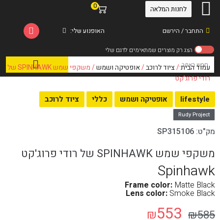
0
לחנות המלאה
התחבר / הירשם
האופנוע שלי:
עמוד הבית
/
ציוד לרוכב
/
אופטיקה ושמש
/ משקפי שמש SPINHAWK של
רודי פרוג'קט
lifestyle
אופטיקה ושמש
כללי
ציוד לרוכב
Rudy Project
מק"ט:
SP315106
משקפי שמש SPINHAWK של רודי פרוג'קט
Spinhawk
Frame color:
Matte Black
Lens color:
Smoke Black
553
₪
₪
585