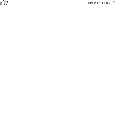
התחבר / הירשם
0