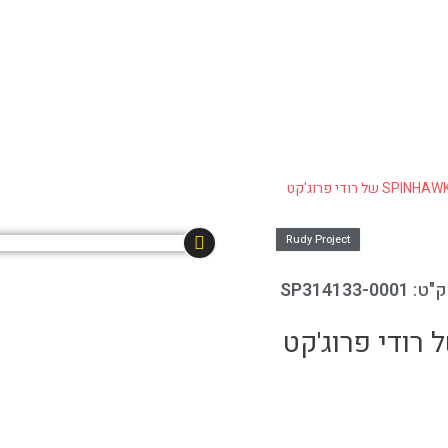
Rudy Project
"ט:
SP314133-0001