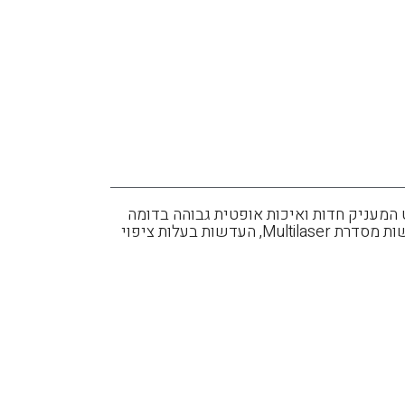
בונט המעניק חדות ואיכות אופטית גבוהה בדומה
לדגמי רודי הספורטיבים. מבחר גדול של צבעי מסגרות ועדשות לקבלת מראה עכשווי או קלאסי. למשקף זה עדשות מסדרת Multilaser, העדשות בעלות ציפוי