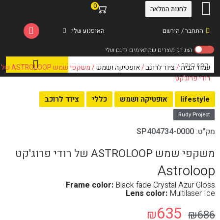
0
לחנות המלאה
התחבר / הירשם
האופנוע שלי:
עמוד הבית
/
ציוד לרוכב
/
אופטיקה ושמש
/ משקפי שמש ASTROLOOP של
רודי פרוג'קט
lifestyle
אופטיקה ושמש
כללי
ציוד לרוכב
Rudy Project
מק"ט:
SP404734-0000
משקפי שמש ASTROLOOP של רודי פרוג'קט
Astroloop
Frame color:
Black fade Crystal Azur Gloss
Lens color:
Multilaser Ice
635
₪
₪
686