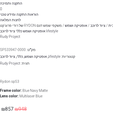
התקנה ותמיכה
הוראות התקנה ומידע טכני
לחנות המלאה
ית
/
ציוד לרוכב
/
אופטיקה ושמש
/ משקפי שמש דגם RYDON של רודי פרוג'קט
lifestyle
אופטיקה ושמש
כללי
ציוד לרוכב
Rudy Project
מק"ט:
SP533947-0000
קטגוריות:
lifestyle
,
אופטיקה ושמש
,
כללי
,
ציוד לרוכב
תגית:
Rudy Project
Rydon sp53
Frame color:
Blue Navy Matte
Lens color:
Multilaser Blue
₪
857
₪
948