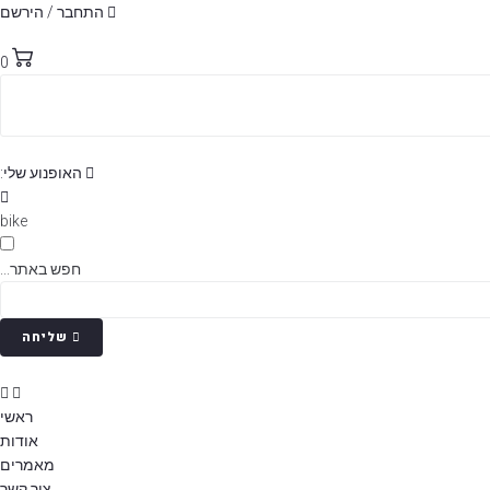
p
התחבר / הירשם
o
t
0
האופנוע שלי:
bike
חפש באתר...
שליחה
ראשי
אודות
מאמרים
צור קשר