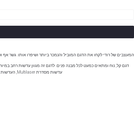
מות
ל
שקפי
מש
גם
RYDO
ל
המעצבים של רודי לקחו את הדגם המוביל והנמכר ביותר ושיפרו אותו. גשר אף ו
ודי
רוג'קט
דגם קל, נוח ומתאים כמעט לכל מבנה פנים. לדגם זה מגוון עדשות רחב במיו
עדשות מסדרת Multilaser, העדשות בעלות ציפוי מראה בעל מספר שכבות המקנה להן מראה צבעוני ומוסיף לכהות העדשות. הן מתאימות במיוחד לשימוש ספורטיבי כמו רכיבת אופניים, ריצה ועוד