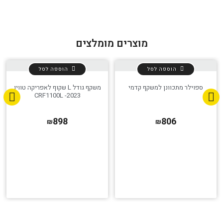
הגדר סוג האופנוע שלך
אפס
מוצרים מומלצים
הוספה לסל
הוספה לסל
ספוילר מתכוונן למשקף קדמי
משקף גודל L שקוף לאפריקה טווין
CRF1100L -2023
898
806
₪
₪