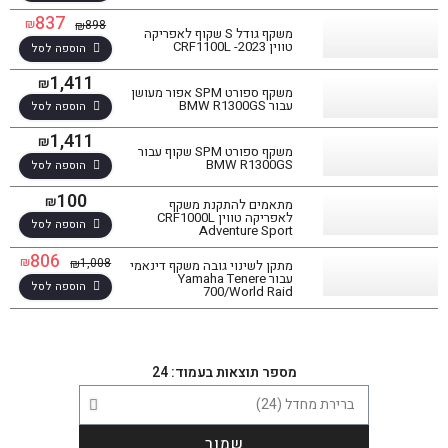
837
₪
898
₪
משקף גודל S שקוף לאפריקה
טווין CRF1100L -2023
הוספה לסל
1,411
₪
משקף ספורט SPM אפור מעושן
עבור BMW R1300GS
הוספה לסל
1,411
₪
משקף ספורט SPM שקוף עבור
BMW R1300GS
הוספה לסל
100
₪
מתאמים להתקנת משקף
לאפריקה טווין CRF1000L
הוספה לסל
Adventure Sport
806
₪
1,008
₪
מתקן לשינוי גובה משקף דינאמי
עבור Yamaha Tenere
הוספה לסל
700/World Raid
סינון תוצאות
בחר דגם אופנוע
מספר תוצאות בעמוד: 24
שמור