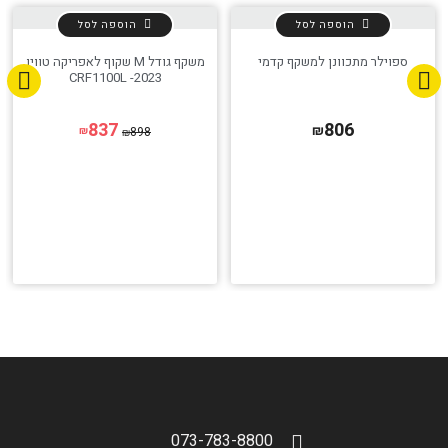
הוספה לסל
הוספה לסל
ספוילר מתכוונן למשקף קדמי
משקף גודל M שקוף לאפריקה טווין
CRF1100L -2023
837
806
₪
898
₪
₪
073-783-8800