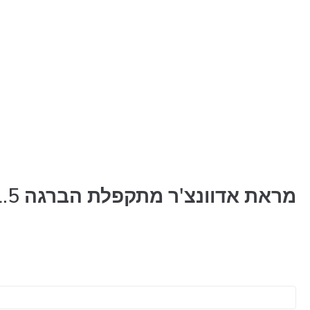
מראת אדוונצ'ר מתקפלת הברגה M10X1.5
כמות
של