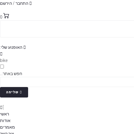
p
התחבר / הירשם
o
t
0
האופנוע שלי:
bike
חפש באתר...
שליחה
ראשי
אודות
מאמרים
צור קשר