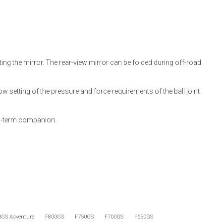
ting the mirror. The rear-view mirror can be folded during off-road
ow setting of the pressure and force requirements of the ball joint
ong-term companion.
0GS Adventure
F800GS
F750GS
F700GS
F650GS