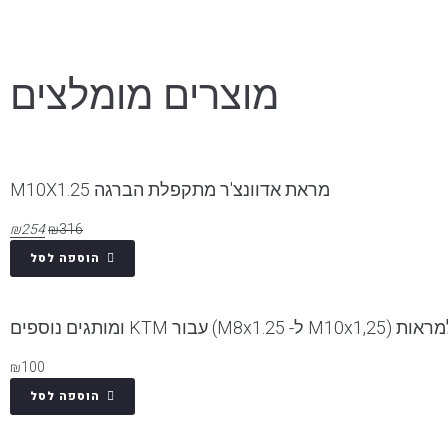
ם על פי סוג האופנוע
מוצרים מומלצים
מראת אדוונצ'ר מתקפלת הברגה M10X1.25
₪
254
₪
316
הוספה לסל
M) עבור KTM ומותגים נוספים
₪
100
הוספה לסל