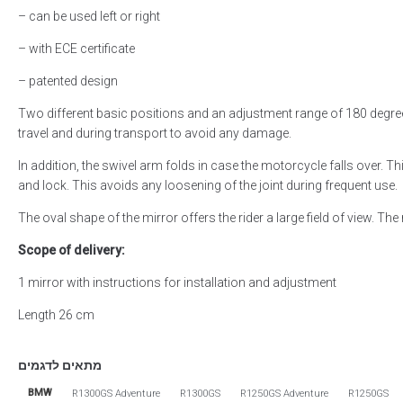
– can be used left or right
– with ECE certificate
– patented design
Two different basic positions and an adjustment range of 180 degrees 
travel and during transport to avoid any damage.
In addition, the swivel arm folds in case the motorcycle falls over. T
and lock. This avoids any loosening of the joint during frequent use.
The oval shape of the mirror offers the rider a large field of view. T
Scope of delivery:
1 mirror with instructions for installation and adjustment
Length 26 cm
מתאים לדגמים
הגדר סוג האופנוע שלך
BMW
R1300GS Adventure
R1300GS
R1250GS Adventure
R1250GS
אפס