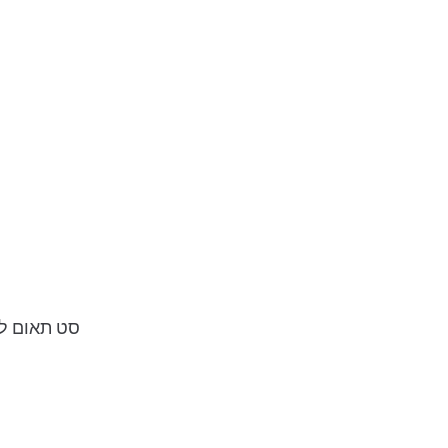
חפש מוצרי
סט תאום למראות (M10x1,25 ל- 8x1.25