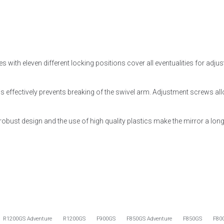
with eleven different locking positions cover all eventualities for adjus
his effectively prevents breaking of the swivel arm. Adjustment screws all
he robust design and the use of high quality plastics make the mirror a l
R1200GS Adventure
R1200GS
F900GS
F850GS Adventure
F850GS
F80