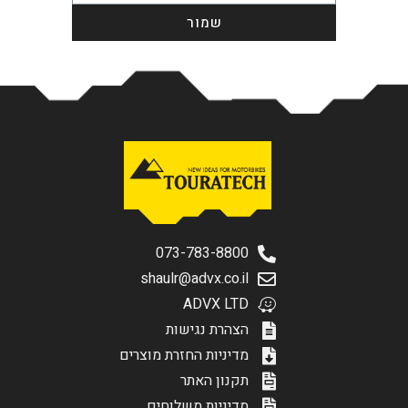
שמור
סינון תוצאות
בחר דגם אופנוע
073-783-8800
shaulr@advx.co.il
הגדר סוג האופנוע שלך
אפס
ADVX LTD
הצהרת נגישות
מדיניות החזרת מוצרים
שליחה
תקנון האתר
מדיניות משלוחים