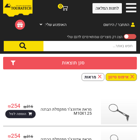
0
לחנות המלאה
התחבר / הירשם
האופנוע שלי:
סנן תוצאות
×
×
איפוס סינון
מראות
254
₪
316
₪
מראת אדוונצ'ר מתקפלת הברגה
M10X1.25
הוספה לסל
254
₪
316
₪
מראת אדוונצ'ר מתקפלת הברגה