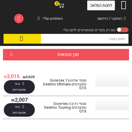
0
לחנות המלאה
התחבר / הירשם
האופנוע שלי:
סנן תוצאות
3,016
₪
3,620
₪
מגפי אדוונצ'ר Gore-tex
בחר
מתקדמים Destino Ultimate
GTX
אפשרויות
2,007
₪
מגפי רכיבה Gore-tex
בחר
מתקדמים Destino Touring
GTX
אפשרויות