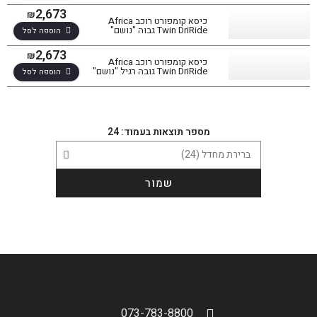
2,673
₪
כיסא קומפורט רוכב Africa
Twin DriRide גבוה "נושם"
הוספה לסל
2,673
₪
כיסא קומפורט רוכב Africa
Twin DriRide גובה רגיל "נושם"
הוספה לסל
מספר תוצאות בעמוד: 24
סינון תוצאות
שמור
בחר דגם אופנוע
הגדר סוג האופנוע שלך
אפס
073-783-8800