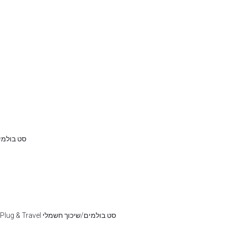
סט בולמים/שיכוך חשמלי
סט בולמים/שיכוך חשמלי DSA / Plug & Travel דגם חדש עבור BMW R1200GS / R1250GS (2013-)