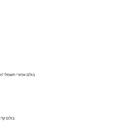
בולם אחורי חשמלי DDA / Plug & Travel עבור BMW F850GS Adventure (2019-)
בולם קדמי Close cartridge עבור Adventure (2019