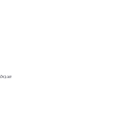
זוג בולמים קדמיים reme