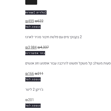
גלריה
שורות
₪
499
₪
622
הוספה לסל
2 בקבוקי מים עם פלטת חיבור מהיר לארגז
₪
3,984
₪
4,337
בחר אפשרויות
עות משולב קל משקל ופשוט להרכבה עבור אופנוע וזוג אנשים
₪
166
₪
211
הוספה לסל
ג'ריקן 2 ליטר
₪
201
הוספה לסל