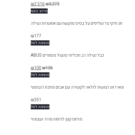
₪
2,516
₪
3,273
מידע נוסף
זוג תיקי צד שליפים על בסיס מוקשח עם אפשרות נעילה
₪
177
הוספה לסל
כבל נעילה רב תכליתי מנעול מספרים ABUS
₪
100
₪
126
הוספה לסל
מארז זוג רצועות לולאה לקשירה עם אבזם מתכת רובוסטי
₪
251
הוספה לסל
מדחס קטן לניפוח מהיר ועצמתי