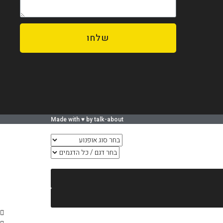
שלחו
Made with ♥️ by talk-about