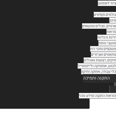
ציוד לאופנוע
בולמים וקפיצים
מיגון
ארגזים, סבלים ומנשאים
מראות
ידיות ורגליות
מושבי נוחות
משקפים ומגני רוח
מתאמים ואביזרים
תיקים, רצועות ואוהלים
לבוש, אופטיקה ולייפסטייל
כלי עבודה, אחזקה ותיקון
התקנה ותמיכה
הוראות התקנה ומידע טכני