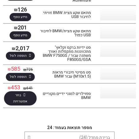
Adventure
126
₪
מתאם שקע מצית BMW זוויתי
לחיבור USB
מידע נוסף
201
₪
מתאם שקע מצית/BMW לחיבור
USB כפול
מידע נוסף
2,017
סט ידיות ברקס וקלאץ'
₪
מתכווננות מתקפלות ואורך
משתנה עבור BMW F750GS /
הוספה לסל
F850GS/GSA
585
₪
726
₪
סט מסיטי חיבורי מראות
(M10x1.5) עבור BMW
הוספה לסל
453
₪
641
₪
ספוילרים למגני ידיים מקוריים
בחר
BMW
סינון תוצאות
אפשרויות
בחר דגם אופנוע
מספר תוצאות בעמוד: 24