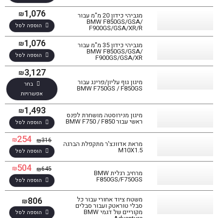
1,076
₪
מגביהי כידון 20 מ"מ עבור
BMW F850GS/GSA/
הוספה לסל
F900GS/GSA/XR/R
1,076
₪
מגביהי כידון 35 מ"מ עבור
BMW F850GS/GSA/
הוספה לסל
F900GS/GSA/XR
3,127
₪
מיגון גוף עליון/פרינג עבור
בחר
BMW F750GS / F850GS
אפשרויות
1,493
₪
מיגון מנירוסטה מושחרת לפנס
ראשי עבור BMW F750 / F850
הוספה לסל
254
₪
316
₪
מראת אדוונצ'ר מתקפלת הברגה
M10X1.5
הוספה לסל
504
₪
645
₪
מרחיב רגלית BMW
F850GS/F750GS
הוספה לסל
806
משטח ציוד אחורי עבור כל
₪
סבלי טוראטק ועבור סבלים
מקוריים של דגמי BMW
הוספה לסל