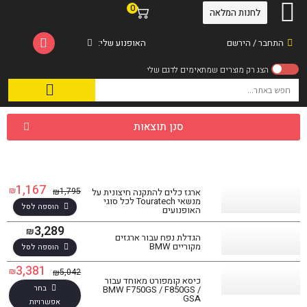
0
לחנות המלאה
התחבר / הירשם
האופנוע שלי:
סנן תוצאות
1,167
₪
1,795
₪
ארגז כלים להתקנה חיצונית על
מנשאי Touratech לכל סוגי
הוספה לסל
האופנועים
3,289
₪
הגדלת נפח עבור ארגזים
מקוריים BMW
הוספה לסל
3,381
₪
5,042
₪
כיסא קומפורט מאוחד עבור
בחר
BMW F750GS / F850GS /
GSA
אפשרויות