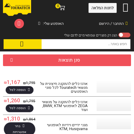
0
לחנות המלאה
התחבר / הירשם
האופנוע שלי:
סנן תוצאות
1,167
₪
1,795
₪
ארגז כלים להתקנה חיצונית על
מנשאי Touratech לכל סוגי
הוספה לסל
האופנועים
1,260
₪
1,795
₪
ארגז כלים להתקנה על מנשאי
ZEGA לאופנועי BMW, KTM,
הוספה לסל
ועוד
1,310
₪
1,864
₪
מגני ידיים וידיות לאופנועי
בחר
KTM, Husqvarna
אפשרויות