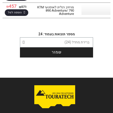
סינון תוצאות
457
₪
571
₪
מרחיב רגלית לאופנועי KTM
בחר דגם אופנוע
890 Adventure/ 790
הוספה לסל
Adventure
מספר תוצאות בעמוד: 24
הגדר סוג האופנוע שלך
אפס
שמור
שליחה