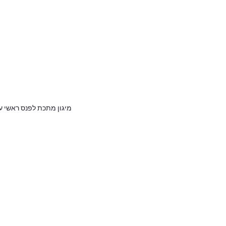
מיגון מתכת לפנס ראשי עבור ca Twin CRF1100L Adventure Sport
סינו
בחר דגם
הגדר סוג האופנוע שלך
אפס