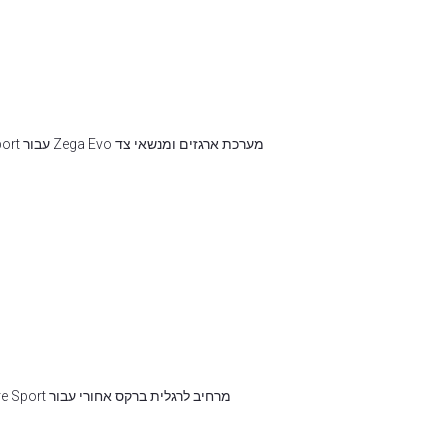
שליחה
מערכת ארגזים ומנשאי צד Zega Evo עבור Honda Africa Twin CRF1100L/1100L Adventure Sport
מרחיב לרגלית ברקס אחורי עבור Honda Africa Twin CRF1100L/CRF1100L Adventure Sport