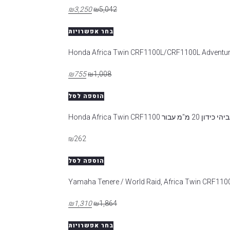
₪
3,250
₪
5,042
בחר אפשרויות
₪
755
₪
1,008
הוספה לסל
ן 20 מ"מ עבור Honda Africa Twin CRF1100
₪
262
הוספה לסל
₪
1,310
₪
1,864
בחר אפשרויות