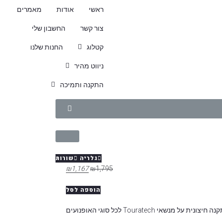
ראשי
אודות
מאמרים
צור קשר
החשבון שלי
קטלוג
החנות שלנו
ניווט מהיר
התקנה ותמיכה
גלריה
שורות
₪
1,167
₪
1,795
הוספה לסל
 על מנשאי Touratech לכל סוגי האופנועים