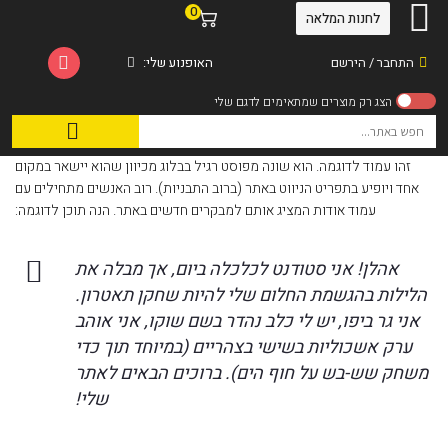
0
לחנות המלאה
התחבר / הירשם
האופנוע שלי:
זהו עמוד לדוגמה. הוא שונה מפוסט רגיל בבלוג מכיוון שהוא יישאר במקום
אחד ויופיע בתפריט הניווט באתר (ברוב התבניות). רוב האנשים מתחילים עם
עמוד אודות המציג אותם למבקרים חדשים באתר. הנה תוכן לדוגמה:
אהלן! אני סטודנט לכלכלה ביום, אך מבלה את
הלילות בהגשמת החלום שלי להיות שחקן תאטרון.
אני גר ביפו, יש לי כלב נהדר בשם שוקו, אני אוהב
ערק אשכוליות בשישי בצהריים (במיוחד תוך כדי
משחק שש-בש על חוף הים). ברוכים הבאים לאתר
שלי!