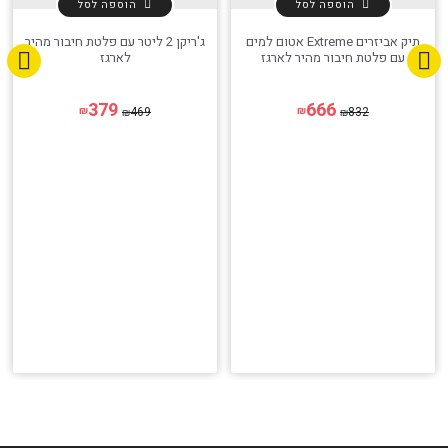
הוספה לסל
הוספה לסל
תיק אביזרים Extreme אטום למים
ג'ריקן 2 ליטר עם פלטת חיבור מהיר
עם פלטת חיבור מהיר לארגז
לארגז
379
666
469
832
₪
₪
₪
₪
הגדר סוג האופנוע שלך
אפס