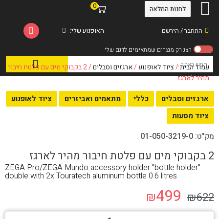
0
לחנות המלאה
התחבר / הירשם
האופנוע שלי:
עמוד הבית
/
ציוד לאופנוע
/
ארגזים וסבלים
/ 2 בקבוקי מים עם פלטת חיבור
מהיר לארגז
ארגזים וסבלים
כללי
מתאמים ואביזרים
ציוד לאופנוע
ציוד מסעות
מק"ט:
01-050-3219-0
2 בקבוקי מים עם פלטת חיבור מהיר לארגז
ZEGA Pro/ZEGA Mundo accessory holder "bottle holder"
double with 2x Touratech aluminum bottle 0.6 litres
499
₪
₪
622