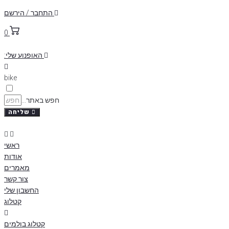
ip
התחבר / הירשם
to
0
nt
האופנוע שלי:
bike
חפש באתר...
שליחה
ראשי
אודות
מאמרים
צור קשר
החשבון שלי
קטלוג
קטלוג בולמים