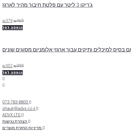
ג'ריקן 3 ליטר עם פלטת חיבור מהיר לארגז
₪
379
₪
469
הוספה לסל
 בסיס למיכלים ותיקים עבור ארגזי אלומניום מסוגים שונים
₪
302
₪
399
הוספה לסל
073-783-8800
shaulr@advx.co.il
ADVX LTD
הצהרת נגישות
מדיניות החזרת מוצרים