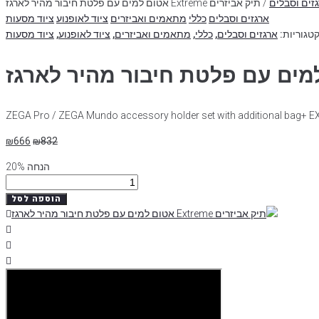
זים וסבלים
/ תיק אביזרים Extreme אטום למים עם פלטת חיבור מהיר לארגז
ארגזים וסבלים
כללי
מתאמים ואביזרים
ציוד לאופנוע
ציוד מסעות
טגוריות:
ארגזים וסבלים
,
כללי
,
מתאמים ואביזרים
,
ציוד לאופנוע
,
ציוד מסעות
ZEGA Pro / ZEGA Mundo accessory holder set with additional bag+ E
₪
666
₪
832
הנחה 20%
כמות
של
הוספה לסל
תיק
אביזרים
Extreme
אטום
למים
עם
פלטת