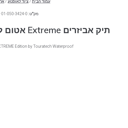
עמוד הבית
/
ציוד לאופנוע
/
ארג
מק"ט:
01-050-3424-0
ק
תיק אביזרים Extreme אטום למים עם פלטת חיבור מהיר לארגז
XTREME Edition by Touratech Waterproof