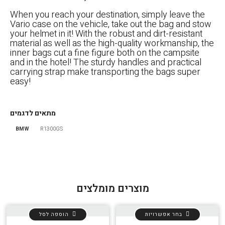
When you reach your destination, simply leave the
Vario case on the vehicle, take out the bag and stow
your helmet in it! With the robust and dirt-resistant
material as well as the high-quality workmanship, the
inner bags cut a fine figure both on the campsite
and in the hotel! The sturdy handles and practical
carrying strap make transporting the bags super
easy!
מתאים לדגמים
BMW
R1300GS
מוצרים מומלצים
הגדר סוג האופנוע שלך
אפס
בחר אפשרויות
הוספה לסל