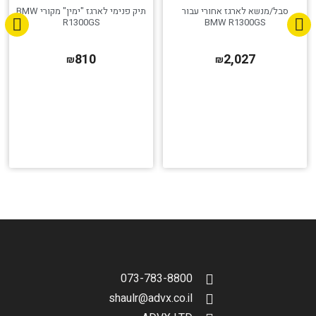
סבל/מנשא לארגז אחורי עבור
תיק פנימי לארגז "ימין" מקורי BMW
R1300GS
BMW R1300GS
810
2,027
₪
₪
073-783-8800
shaulr@advx.co.il