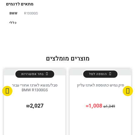
מתאים לדגמים
BMW
R1300GS
הגדר סוג האופנוע שלך
אפס
כללי
מוצרים מומלצים
הוספה לסל
בחר אפשרויות
תיק גמיש כתוספת לארגז עליון
סבל/מנשא לארגז אחורי עבור
BMW R1300GS
2,027
1,008
₪
1,349
₪
₪