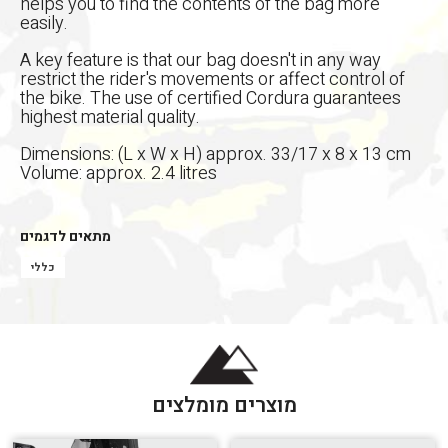
helps you to find the contents of the bag more
easily.
A key feature is that our bag doesn't in any way
restrict the rider's movements or affect control of
the bike. The use of certified Cordura guarantees
highest material quality.
Dimensions: (L x W x H) approx. 33/17 x 8 x 13 cm
Volume: approx. 2.4 litres
מתאים לדגמים
כללי
מוצרים מומלצים
הגדר סוג האופנוע שלך
אפס