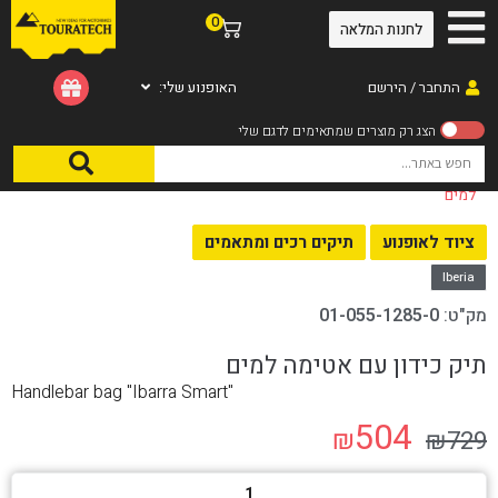
0
לחנות המלאה
התחבר / הירשם
האופנוע שלי:
עמוד הבית
/
ציוד לאופנוע
/
תיקים רכים ומתאמים
/ תיק כידון עם אטימה
למים
ציוד לאופנוע
תיקים רכים ומתאמים
Iberia
מק"ט:
01-055-1285-0
תיק כידון עם אטימה למים
Handlebar bag "Ibarra Smart"
504
₪
₪
729