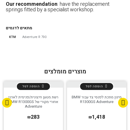
Our recommendation
: have the replacement
springs fitted by a specialist workshop.
מתאים לדגמים
KTM
790 Adventure R
מוצרים מומלצים
הוספה לסל
הוספה לסל
הגדר סוג האופנוע שלך
אפס
מיגון מתכת לפנסי צד עבור BMW
רשת מטען חיצונית/פנימית לארגז
R1300GS Adventure
אחורי מקורי של BMW R1300GS
Adventure
283
1,418
₪
₪