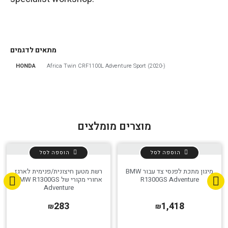
מתאים לדגמים
הגדר סוג האופנוע שלך
אפס
HONDA
Africa Twin CRF1100L Adventure Sport (2020-)
מוצרים מומלצים
הוספה לסל
הוספה לסל
מיגון מתכת לפנסי צד עבור BMW
רשת מטען חיצונית/פנימית לארגז
R1300GS Adventure
אחורי מקורי של BMW R1300GS
Adventure
283
1,418
₪
₪