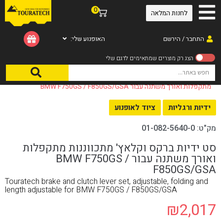
0
לחנות המלאה
התחבר / הירשם
האופנוע שלי:
עמוד הבית
/
ציוד לאופנוע
/
ידיות ורגליות
/ סט ידיות ברקס וקלאץ' מתכווננות
מתקפלות ואורך משתנה עבור BMW F750GS / F850GS/GSA
ידיות ורגליות
ציוד לאופנוע
מק"ט:
01-082-5640-0
סט ידיות ברקס וקלאץ' מתכווננות מתקפלות
ואורך משתנה עבור BMW F750GS /
F850GS/GSA
Touratech brake and clutch lever set, adjustable, folding and
length adjustable for BMW F750GS / F850GS/GSA
₪
2,017