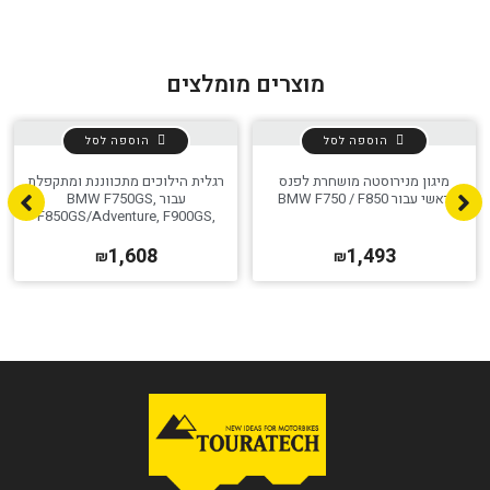
מוצרים מומלצים
הוספה לסל
הוספה לסל
מיגון מנירוסטה מושחרת לפנס
רגלית הילוכים מתכווננת ומתקפלת
ראשי עבור BMW F750 / F850
עבור BMW F750GS,
F850GS/Adventure, F900GS,
הגדר סוג האופנוע שלך
אפס
F800GS
1,608
1,493
₪
₪