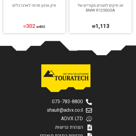
זוג תיקים למגנים מקוריים של
תיק ארגון פנימי לארגז כלים
BMW R1250GSA
302
1,113
₪
402
₪
₪
073-783-8800
shaulr@advx.co.il
ADVX LTD
הצהרת נגישות
מדיניות החזרת מוצרים