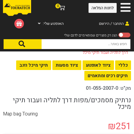
0
לחנות המלאה
התחבר / הירשם
האופנוע שלי:
עמוד הבית
/
ציוד לאופנוע
/
תיקים רכים ומתאמים
/ נרתיק מסמכים/מפות
דרך לתליה ועבור תיקי מיכל
כללי
ציוד לאופנוע
ציוד מסעות
תיקי מיכל וזנב
תיקים רכים ומתאמים
מק"ט:
01-055-2007-0
נרתיק מסמכים/מפות דרך לתליה ועבור תיקי
מיכל
Map bag Touring
₪
251