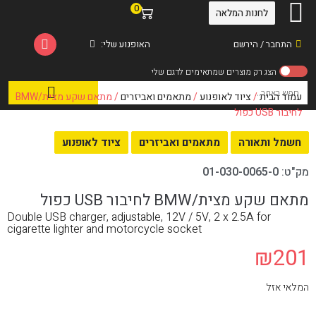
0
לחנות המלאה
התחבר / הירשם
האופנוע שלי:
עמוד הבית
/
ציוד לאופנוע
/
מתאמים ואביזרים
/ מתאם שקע מצית/BMW
לחיבור USB כפול
חשמל ותאורה
מתאמים ואביזרים
ציוד לאופנוע
מק"ט:
01-030-0065-0
מתאם שקע מצית/BMW לחיבור USB כפול
Double USB charger, adjustable, 12V / 5V, 2 x 2.5A for
cigarette lighter and motorcycle socket
₪
201
המלאי אזל