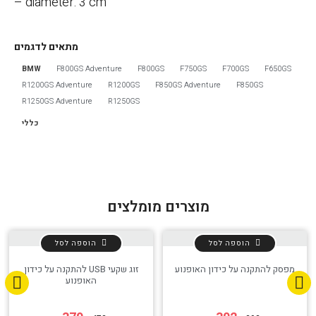
– diameter: 3 cm
מתאים לדגמים
BMW
F800GS Adventure
F800GS
F750GS
F700GS
F650GS
R1200GS Adventure
R1200GS
F850GS Adventure
F850GS
R1250GS Adventure
R1250GS
כללי
מוצרים מומלצים
הוספה לסל
הוספה לסל
מפסק להתקנה על כידון האופנוע
זוג שקעי USB להתקנה על כידון
האופנוע