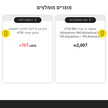
מוצרים מומלצים
בחר אפשרויות
הוספה לסל
מנשאי צד עבור KTM 890
תיק זנב 9 ליטר לחיבור למשטח
Adventure/ 890 Adventure R/
מטען אחורי KTM
790 Adventure / 790 Adventure
R
707
2,007
₪
806
₪
₪
הגדר סוג האופנוע שלך
אפס