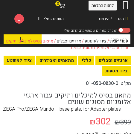
0
לחנות המלאה
התחבר / הירשם
האופנוע שלי:
עמוד הבית
/
ציוד לאופנוע
/
ארגזים וסבלים
/ מתאם בסיס למיכלים ותיקים
עבור ארגזי אלומניום מסוגים שונים
ארגזים וסבלים
כללי
מתאמים ואביזרים
ציוד לאופנוע
ציוד מסעות
מק"ט:
01-050-0830-0
מתאם בסיס למיכלים ותיקים עבור ארגזי
אלומניום מסוגים שונים
ZEGA Pro/ZEGA Mundo – base plate, for Adapter plates
302
₪
₪
399
מלאי באספקה של 30 ימי עסקים