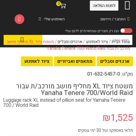
0
לחנות המלאה
התחבר / הירשם
האופנוע שלי:
עמוד הבית
/
ציוד לאופנוע
/
ארגזים וסבלים
/ משטח ציוד XL מחליף מושב
מורכב/ת עבור Yanaha Tenere 700/World Raid
ארגזים וסבלים
מתאמים ואביזרים
ציוד לאופנוע
מק"ט:
01-632-5457-0
משטח ציוד XL מחליף מושב מורכב/ת עבור
Yanaha Tenere 700/World Raid
Luggage rack XL instead of pillion seat for Yamaha Tenere
700 / World Raid
₪
1,525
מלאי באספקה של 30 ימי עסקים