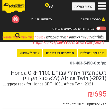
0
לחנות המלאה
התחבר / הירשם
האופנוע שלי:
עמוד הבית
/
ציוד לאופנוע
/
ארגזים וסבלים
/ משטח ציוד אחורי עבור Honda
CRF 1100 L Africa Twin (-2021) (ללא סבל מקורי)
ארגזים וסבלים
מתאמים ואביזרים
ציוד לאופנוע
מק"ט:
01-403-5450-0
משטח ציוד אחורי עבור Honda CRF 1100 L
Africa Twin (-2021) (ללא סבל מקורי)
Luggage rack for Honda CRF1100L Africa Twin -2021
₪
695
מלאי באספקה של 30 ימי עסקים