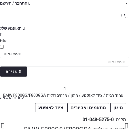
p
התחבר / הירשם
o
t
0
האופנוע שלי:
bike
חפש באתר...
שליחה
עמוד הבית
/
ציוד לאופנוע
/
מיגון
/ מרחיב רגלית BMW F800GS/F800GSA
לחנות המלאה
מיגון
מתאמים ואביזרים
ציוד לאופנוע
מק"ט:
01-048-5275-0