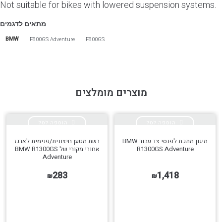
Not suitable for bikes with lowered suspension systems.
מתאים לדגמים
BMW
F800GS Adventure
F800GS
מוצרים מומלצים
הוספה לסל
הוספה לסל
מיגון מתכת לפנסי צד עבור BMW
רשת מטען חיצונית/פנימית לארגז
הגדר סוג האופנוע שלך
R1300GS Adventure
אחורי מקורי של BMW R1300GS
Adventure
אפס
חפש מוצרים על פי סוג האופנוע
283
1,418
₪
₪