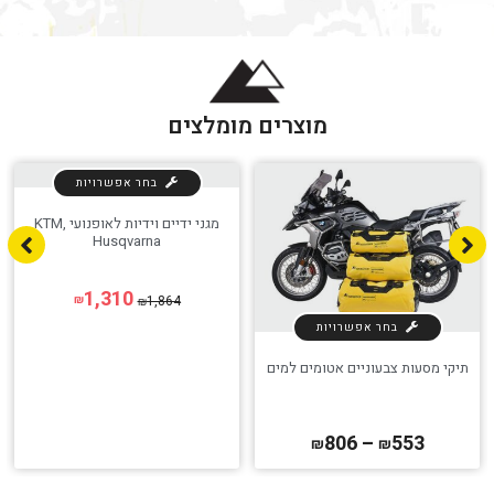
מוצרים מומלצים
בחר אפשרויות
מגני ידיים וידיות לאופנועי KTM,
Husqvarna
1,310
1,864
₪
₪
הגדר סוג האופנוע שלך
אפס
בחר אפשרויות
תיקי מסעות צבעוניים אטומים למים
806
–
553
₪
₪