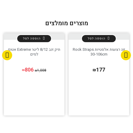
הגדר סוג האופנוע שלך
אפס
מוצרים מומלצים
הוספה לסל
הוספה לסל
זוג רצועות אלסטיות Rock Straps
תיק זנב 8/12 ליטר Extreme אטום
30-106cm
למים
806
177
₪
1,008
₪
₪