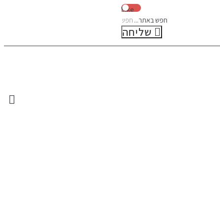
ip
bike
חפש באתר...
to
שליחה
nt