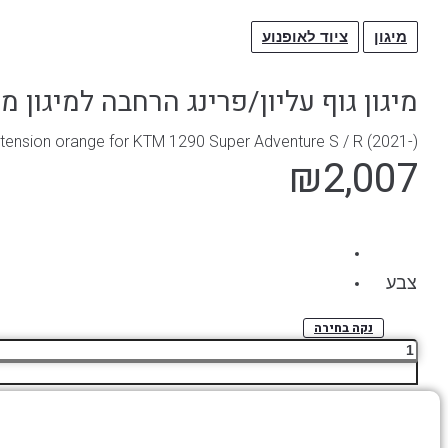
מיגון
ציוד לאופנוע
מיגון גוף עליון/פרינג הרחבה למיגון מקורי 0 Super Adventure S/R
tension orange for KTM 1290 Super Adventure S / R (2021-)
₪
2,007
צבע
נקה בחירה
כמות
של
מיגון
גוף
עליון/פרינג