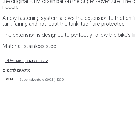
the original KTM crash bar on the Super Adventure. The c
ridden.
A new fastening system allows the extension to friction fit
tank fairing and not least the tank itself are protected.
The extension is designed to perfectly follow the bike's line
Material: stainless steel
להורדת מדריך PDF
2 MB
מתאים לדגמים
KTM
1290 Super Adventure (2021-)