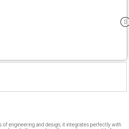
הרחבה
למיגון
מקורי
KTM
1290
Super
Adventure
S/R
 of engineering and design, it integrates perfectly with