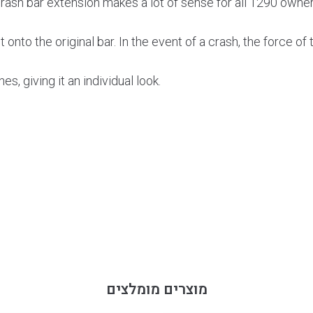
rash bar extension makes a lot of sense for all 1290 owne
 onto the original bar. In the event of a crash, the force of
s, giving it an individual look.
מוצרים מומלצים