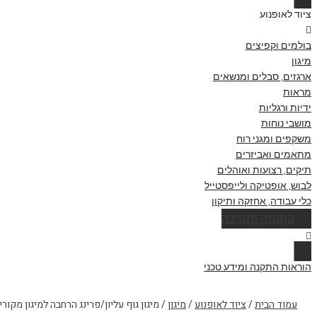
ציוד לאופנוע
בולמים וקפיצים
מיגון
ארגזים, סבלים ומנשאים
מראות
ידיות ורגליות
מושבי נוחות
משקפים ומגני רוח
מתאמים ואביזרים
תיקים, רצועות ואוהלים
לבוש, אופטיקה ולייפסטייל
כלי עבודה, אחזקה ותיקון
התקנה ותמיכה
הוראות התקנה ומידע טכני
עמוד הבית
/
ציוד לאופנוע
/
מיגון
/ מיגון גוף עליון/פרינג הרחבה למיגון מקורי TM 1290 Super Adventure S/R