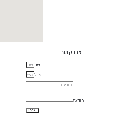
צרו קשר
שם
מייל
הודעה
שלחו