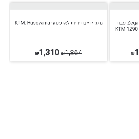
בחר אפשרויות
מערכת ארגזים ומנשאי צד Zega Evo עבור
מגני ידיים וידיות לאופנועי KTM, Husqvarna
KTM 1290 
1,310
1
1,864
₪
₪
₪