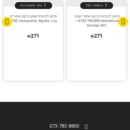
הוספה לסל
בחר אפשרויות
מיגון לבוכנת ברקס אחורי עבור
מיגון לכוסית שמן ברקס אחורית
KTM 790/890 Adventure ו-
עבור KTM, Husqvarna, Aprilia
Norden 901
271
271
₪
₪
073-783-8800