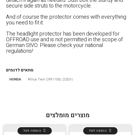
detach it again as needed. Just bolt the sturdy and
secure side struts to the motorcycle.
And of course the protector comes with everything
you need to fit it.
The headlight protector has been developed for
OFFROAD use and is not permitted in the scope of
German StVO. Please check your national
regulations!
מתאים לדגמים
HONDA
Africa Twin CRF1100L (2020-)
מוצרים מומלצים
הוספה לסל
הוספה לסל