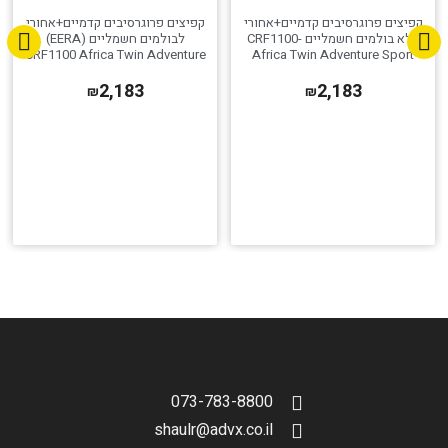
קפיצים פרוגרסיבים קדמיים+אחורי
קפיצים פרוגרסיבים קדמיים+אחורי
ללא בולמים חשמליים -CRF1100
לבולמים חשמליים (EERA)
CRF1100 Africa Twin Adventure
Africa Twin Adventure Sport
2020 ללא בולמים חשמליים
Sport 2020-2021
2,183
2,183
₪
₪
הגדר סוג האופנוע שלך
אפס
073-783-8800
shaulr@advx.co.il