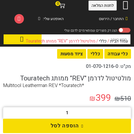
0
לחנות המלאה
התחבר / הירשם
האופנוע שלי:
עמוד הבית
/
כללי
/ מולטיטול לדרמן "REV" ממותג Touratech
כלי עבודה
כללי
ציוד מסעות
מק"ט:
01-070-1216-0
מולטיטול לדרמן "REV" ממותג Touratech
Multitool Leatherman REV *Touratech*
399
₪
₪
510
הוספה לסל