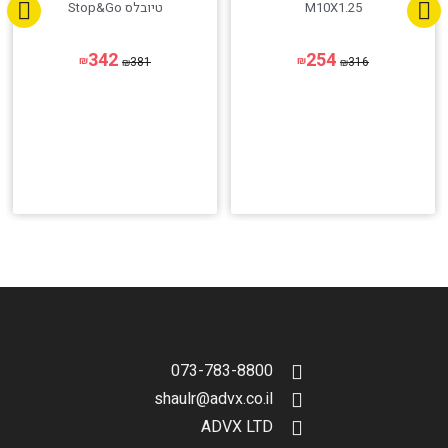
M10X1.25
טיובלס Stop&Go
342
254
381
316
₪
₪
₪
₪
073-783-8800
shaulr@advx.co.il
ADVX LTD