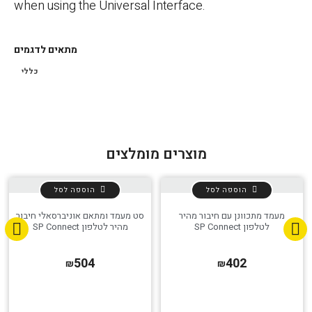
when using the Universal Interface.
מתאים לדגמים
כללי
מוצרים מומלצים
הוספה לסל
הוספה לסל
מעמד מתכוונן עם חיבור מהיר
סט מעמד ומתאם אוניברסאלי חיבור
הגדר סוג האופנוע שלך
אפס
לטלפון SP Connect
מהיר לטלפון SP Connect
504
402
₪
₪