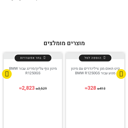
מוצרים מומלצים
הוספה לסל
בחר אפשרויות
קיט תאום מגן צילינדרים עם מיגון
מיגון גוף עליון/פרינג עבור BMW
מנוע עבור BMW R1250GS
R1250GS
הגדר סוג האופנוע שלך
אפס
2,823
328
3,529
413
₪
₪
₪
₪