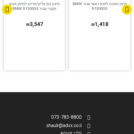
מיגון מתכת לפנס ראשי עבור BMW
מיגון גוף עליון/פרינג למיגון מנוע
R1300GS
מקורי עבור BMW R1300GS
3,547
1,418
₪
₪
הגדר סוג האופנוע שלך
אפס
073-783-8800
shaulr@advx.co.il