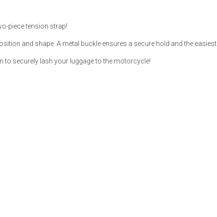
wo-piece tension strap!
position and shape. A metal buckle ensures a secure hold and the easiest
on to securely lash your luggage to the motorcycle!