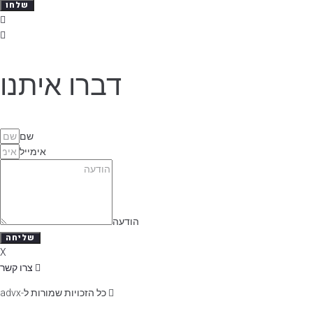
שלחו
דברו איתנו
שם
אימייל
הודעה
שליחה
X
צרו קשר
כל הזכויות שמורות ל-advx