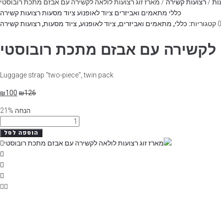
ות
/
רצועות קשירה
/ מארז זוג רצועות לולאה לקשירה עם אבזם מתכת רובוסטי
כללי
מתאמים ואביזרים
ציוד לאופנוע
ציוד מסעות
רצועות קשירה
קטגוריות:
כללי
,
מתאמים ואביזרים
,
ציוד לאופנוע
,
ציוד מסעות
,
רצועות קשירה
ה לקשירה עם אבזם מתכת רובוסטי
Luggage strap "two-piece", twin pack
₪
100
₪
126
הנחה 21%
כמות
של
הוספה לסל
מארז
זוג
רצועות
לולאה
לקשירה
עם
אבזם
מתכת