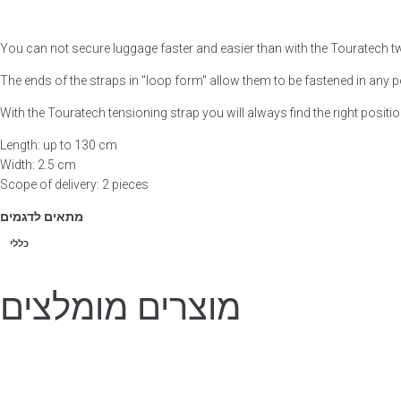
רובוסטי
You can not secure luggage faster and easier than with the Touratech t
The ends of the straps in "loop form" allow them to be fastened in any 
With the Touratech tensioning strap you will always find the right positi
Length: up to 130 cm
Width: 2.5 cm
Scope of delivery: 2 pieces
מתאים לדגמים
כללי
מוצרים מומלצים