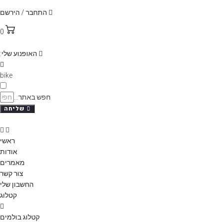
p
התחבר / הירשם
o
0
t
האופנוע שלי:
bike
חפש באתר...
שליחה
ראשי
אודות
מאמרים
צור קשר
החשבון שלי
קטלוג
קטלוג בולמים