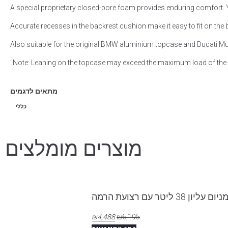
A special proprietary closed-pore foam provides enduring comfort. Yo
Accurate recesses in the backrest cushion make it easy to fit on the
Also suitable for the original BMW aluminium topcase and Ducati Mu
"Note: Leaning on the topcase may exceed the maximum load of the 
מתאים לדגמים
כללי
מוצרים מומלצים
 38 ליטר עם רצועת הרמה
₪
4,488
₪
6,195