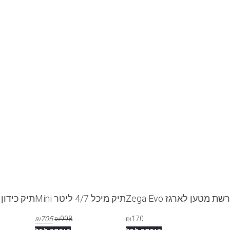
רשת מטען לארגז Zega Evo
תיק מיכל 4/7 ליטר Mini
תיק כידון
₪
705
₪
998
₪
170