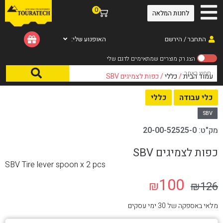
0
לחנות המלאה
התחבר / הירשם
האופנוע שלי:
עמוד הבית
/
כללי
/ כפות לצמיגים SBV
כלי עבודה
כללי
SBV
מק"ט:
20-00-52525-0
כפות לצמיגים SBV
SBV Tire lever spoon x 2 pcs
100
₪
₪
126
מלאי באספקה של 30 ימי עסקים