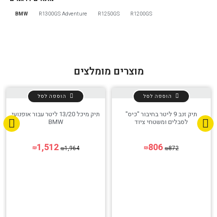
BMW
R1300GS Adventure
R1250GS
R1200GS
הגדר סוג האופנוע שלך
אפס
מוצרים מומלצים
הוספה לסל
הוספה לסל
תיק זנב 9 ליטר בחיבור "כיס"
תיק מיכל 13/20 ליטר עבור אופנועי
לסבלים ומשטחי ציוד
BMW
1,512
806
1,964
872
₪
₪
₪
₪