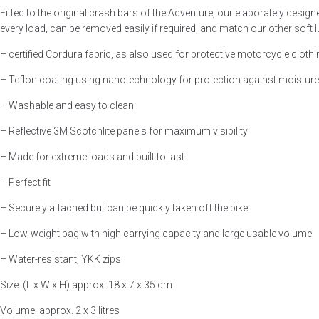
Fitted to the original crash bars of the Adventure, our elaborately desig
every load, can be removed easily if required, and match our other soft 
– certified Cordura fabric, as also used for protective motorcycle clot
– Teflon coating using nanotechnology for protection against moisture, d
– Washable and easy to clean
– Reflective 3M Scotchlite panels for maximum visibility
– Made for extreme loads and built to last
– Perfect fit
– Securely attached but can be quickly taken off the bike
– Low-weight bag with high carrying capacity and large usable volume
– Water-resistant, YKK zips
Size: (L x W x H) approx. 18 x 7 x 35 cm
Volume: approx. 2 x 3 litres