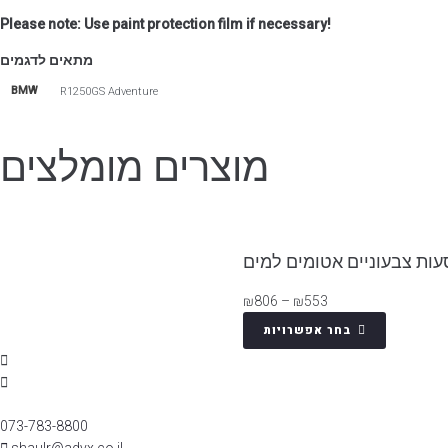
Please note: Use paint protection film if necessary!
מתאים לדגמים
BMW
R1250GS Adventure
מוצרים מומלצים
הגדר סוג האופנוע שלך
עות צבעוניים אטומים למים
אפס
₪
806
–
₪
553
ם על פי סוג האופנוע
בחר אפשרויות
073-783-8800