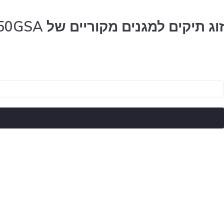
זוג תיקים למגנים מקוריים של BMW R1250GSA
מות
ל
וג
יקים
מגנים
קוריים
ל
BM
R1250GS