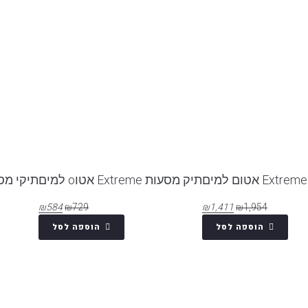
תיק מסעות Extreme אטוo למים
תיקי מס
₪
584
₪
729
₪
1,411
₪
1,954
חפש מוצרי
הוספה לסל
הוספה לסל